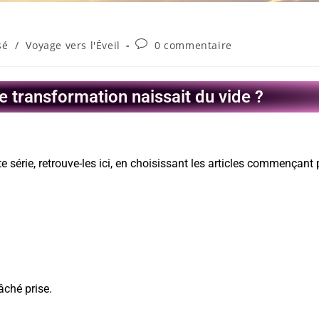
sé
/
Voyage vers l'Éveil
0 commentaire
de transformation naissait du vide ?
te série, retrouve-les ici, en choisissant les articles commençant 
âché prise.