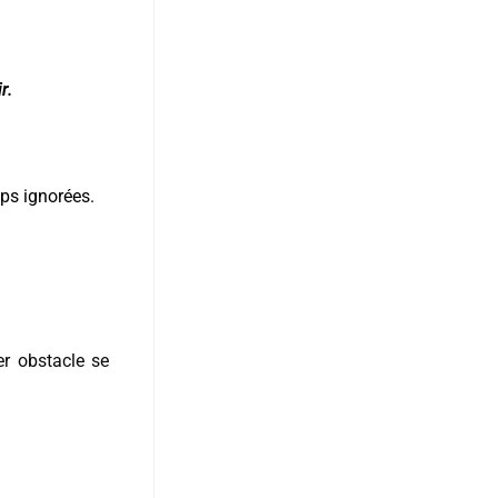
r.
mps ignorées.
er obstacle se