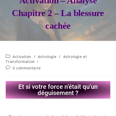
Activation – Analyse
Chapitre 2 – La blessure
cachée
Activation
/
Astrologie
/
Astrologie et
Transformation
0 commentaire
Et si votre force n’était qu’un
déguisement ?