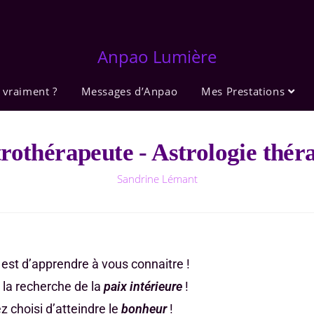
Anpao Lumière
 vraiment ?
Messages d’Anpao
Mes Prestations
rothérapeute - Astrologie thér
Sandrine Lémant
 est d’apprendre à vous connaitre !
 la recherche de la
paix
intérieure
!
 choisi d’atteindre le
bonheur
!