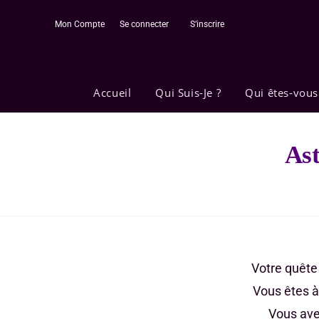
Mon Compte
Se connecter
S’inscrire
Accueil
Qui Suis-Je ?
Qui êtes-vous
Ast
Votre quête
Vous êtes à
Vous avez