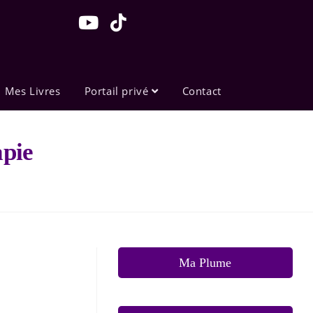
Mes Livres
Portail privé
Contact
apie
Ma Plume