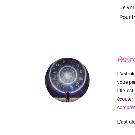
Je vou
Pour t
Astr
L’
astrol
votre pe
Elle es
écouter,
compren
L’astrol